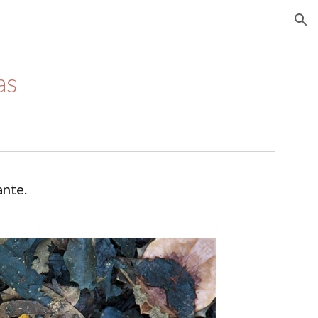
ion
as
nte. 